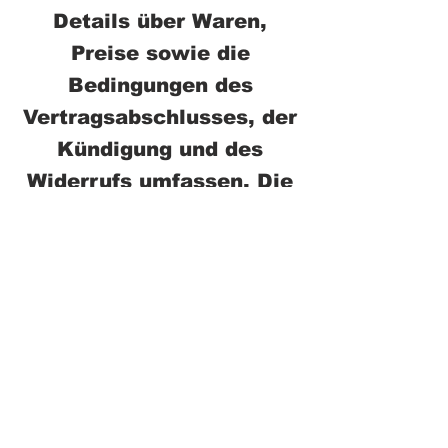
Details über Waren,
Preise sowie die
Bedingungen des
Vertragsabschlusses, der
Kündigung und des
Widerrufs umfassen. Die
AGB müssen
Überschriften enthalten
und passend für das
eigene Unternehmen
formuliert sein. Um
sicherzugehen, dass Ihre
AGB gesetzlichen
Regelungen entsprechen,